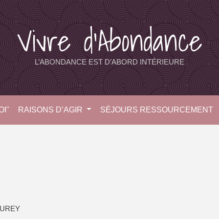
Vivre d’Abondance
L’ABONDANCE EST D’ABORD INTÉRIEURE
I"
RAISONS D’AGIR
SÉJOURS RESSOURCEMENT
OUREY