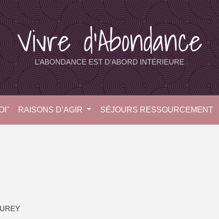
Vivre d’Abondance
L’ABONDANCE EST D’ABORD INTÉRIEURE
I"
RAISONS D’AGIR
SÉJOURS RESSOURCEMENT
OUREY