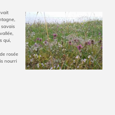
vait
ntagne,
e savais
vallée,
s qui,
 de rosée
s nourri