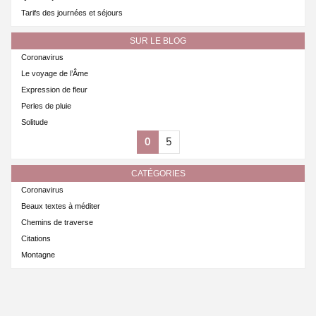
Tarifs des journées et séjours
SUR LE BLOG
Coronavirus
Le voyage de l’Âme
Expression de fleur
Perles de pluie
Solitude
0
5
CATÉGORIES
Coronavirus
Beaux textes à méditer
Chemins de traverse
Citations
Montagne