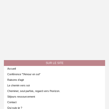
SUR LE SITE
Accueil
Conférence "l’Amour en soi"
Raisons d’agir
Le chemin vers soi
Cheminer, seul parfois, regard vers l’horizon.
Séjours ressourcement
Contact
Qui suis-je ?