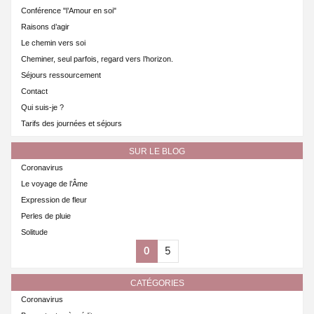
Conférence "l’Amour en soi"
Raisons d’agir
Le chemin vers soi
Cheminer, seul parfois, regard vers l’horizon.
Séjours ressourcement
Contact
Qui suis-je ?
Tarifs des journées et séjours
SUR LE BLOG
Coronavirus
Le voyage de l’Âme
Expression de fleur
Perles de pluie
Solitude
0
5
CATÉGORIES
Coronavirus