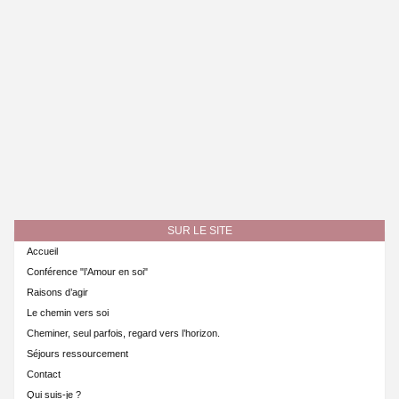
SUR LE SITE
Accueil
Conférence "l’Amour en soi"
Raisons d’agir
Le chemin vers soi
Cheminer, seul parfois, regard vers l’horizon.
Séjours ressourcement
Contact
Qui suis-je ?