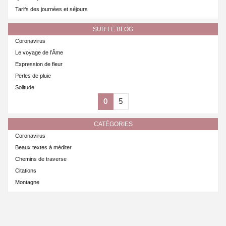
Tarifs des journées et séjours
SUR LE BLOG
Coronavirus
Le voyage de l’Âme
Expression de fleur
Perles de pluie
Solitude
0
5
CATÉGORIES
Coronavirus
Beaux textes à méditer
Chemins de traverse
Citations
Montagne