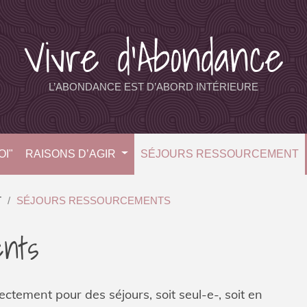
Vivre d’Abondance
L’ABONDANCE EST D’ABORD INTÉRIEURE
I"
RAISONS D’AGIR
SÉJOURS RESSOURCEMENT
T
SÉJOURS RESSOURCEMENTS
ents
rectement pour des séjours, soit seul-e-, soit en