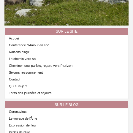
SUR LE SITE
Accueil
Conférence "l’Amour en soi"
Raisons d’agir
Le chemin vers soi
Cheminer, seul parfois, regard vers l’horizon.
Séjours ressourcement
Contact
Qui suis-je ?
Tarifs des journées et séjours
SUR LE BLOG
Coronavirus
Le voyage de l’Âme
Expression de fleur
Perles de pluie